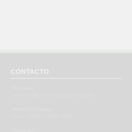
CONTACTO
Dirección:
Jaime Roldós y José Domingo Delgado
Horario de trabajo:
Lunes – Viernes: 8AM – 5PM
Teléfonos: