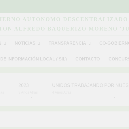
IERNO AUTONOMO DESCENTRALIZADO
TON ALFREDO BAQUERIZO MORENO 'JU
N
NOTICIAS
TRANSPARENCIA
CO-GOBIERN
 DE INFORMACIÓN LOCAL ( SIL)
CONTACTO
CONCURS
2023
UNIDOS TR
rás
3 Años Atrás
4 Años Atrás
 EN EL CORAZÓN DEL PUEBLO
LA VACUNACIÓN CON
4 Años Atrás