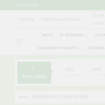
Saltar
06 agosto 2026
al
contenido
GOB
BOLETÍN
NOTICIAS ALEATORIAS
CAN
GAD Jujan
INICIO
EL MUNICIPIO
JUJA
CONVENIOS VIGENTES
SISTEMA
2025
2024
2 Años Atrás
2 Años At
TITULARES
YOYO VIVE
4 Años Atrás
Inicio
RENDICION DE CUENTAS 2019