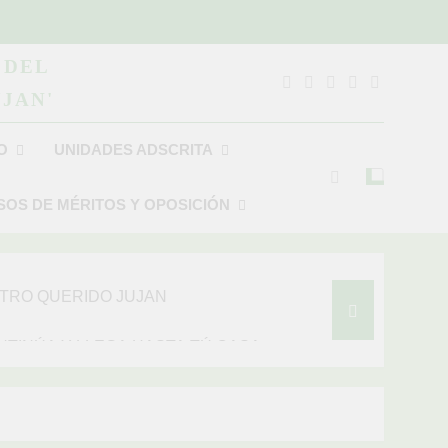
 DEL
JAN'
O
UNIDADES ADSCRITA
OS DE MÉRITOS Y OPOSICIÓN
ABAJANDO POR NUESTRO QUERIDO JUJAN
TINÚA Y LLEGA HASTA TÚ CASA