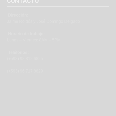
CONTACTO
Dirección:
Jaime Roldós y José Domingo Delgado
Horario de trabajo:
Lunes – Viernes: 8AM – 5PM
Teléfonos:
(+593) 98 812 6825
(+593) 96 717 8829