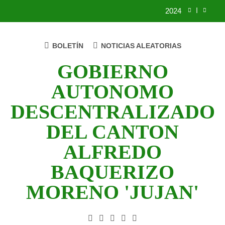
Saltar
2024
al
contenido
2023
BOLETÍN
NOTICIAS ALEATORIAS
UNIDOS TRABAJANDO POR NUESTRO
QUERIDO JUJAN
GOBIERNO
2025
AUTONOMO
2024
DESCENTRALIZADO
2023
DEL CANTON
UNIDOS TRABAJANDO POR NUESTRO
ALFREDO
QUERIDO JUJAN
BAQUERIZO
MORENO 'JUJAN'
GAD Jujan