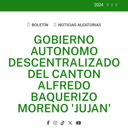
2024
2023
BOLETÍN
NOTICIAS ALEATORIAS
UNIDOS TRABAJANDO POR NUESTRO QUERIDO
JUJAN
GOBIERNO
2025
AUTONOMO
2024
DESCENTRALIZADO
2023
DEL CANTON
UNIDOS TRABAJANDO POR NUESTRO QUERIDO
ALFREDO
JUJAN
BAQUERIZO
MORENO 'JUJAN'
GAD Jujan