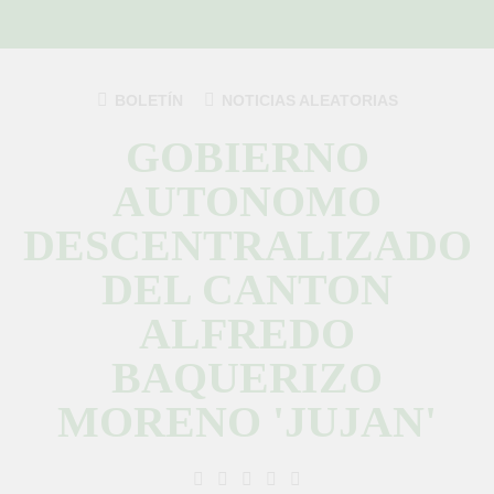
Saltar
al
contenido
BOLETÍN
NOTICIAS ALEATORIAS
GOBIERNO
AUTONOMO
DESCENTRALIZADO
DEL CANTON
ALFREDO
BAQUERIZO
MORENO 'JUJAN'
GAD Jujan