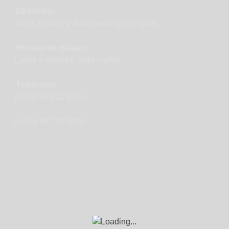
Dirección:
Jaime Roldós y José Domingo Delgado
Horario de trabajo:
Lunes – Viernes: 8AM – 5PM
Teléfonos:
(+593) 98 812 6825
(+593) 96 717 8829