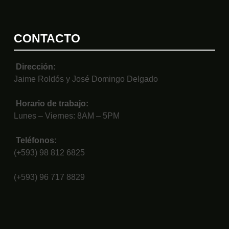
CONTACTO
Dirección:
Jaime Roldós y José Domingo Delgado
Horario de trabajo:
Lunes – Viernes: 8AM – 5PM
Teléfonos:
(+593) 98 812 6825
(+593) 96 717 8829