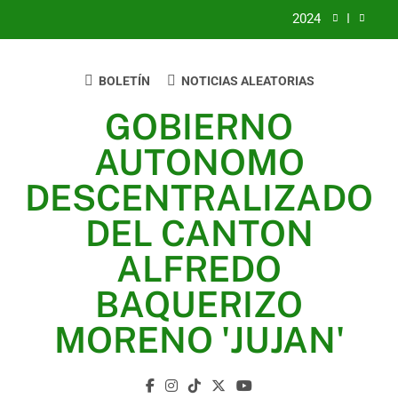
2024
2023
BOLETÍN
NOTICIAS ALEATORIAS
UNIDOS TRABAJANDO POR NUESTRO QUERIDO
JUJAN
GOBIERNO
2025
AUTONOMO
2024
DESCENTRALIZADO
2023
DEL CANTON
UNIDOS TRABAJANDO POR NUESTRO QUERIDO
ALFREDO
JUJAN
BAQUERIZO
MORENO 'JUJAN'
GAD Jujan