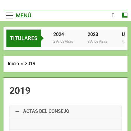
MENÚ
2025
2024
2023
TITULARES
2 Años Atrás
2 Años Atrás
3 Años Atrás
4 Años 
Inicio
2019
2019
ACTAS DEL CONSEJO