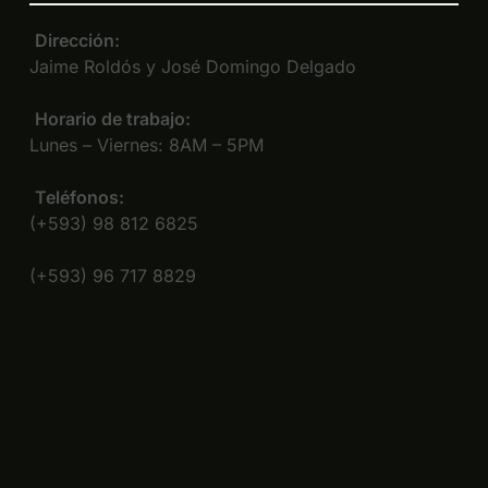
Dirección:
Jaime Roldós y José Domingo Delgado
Horario de trabajo:
Lunes – Viernes: 8AM – 5PM
Teléfonos:
(+593) 98 812 6825
(+593) 96 717 8829