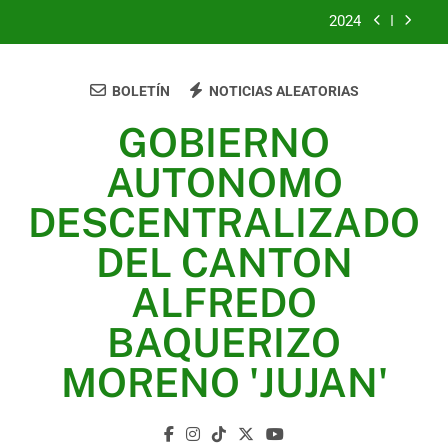
2024
2023
BOLETÍN
NOTICIAS ALEATORIAS
UNIDOS TRABAJANDO POR NUESTRO QUERIDO
JUJAN
GOBIERNO
2025
AUTONOMO
2024
DESCENTRALIZADO
2023
DEL CANTON
UNIDOS TRABAJANDO POR NUESTRO QUERIDO
ALFREDO
JUJAN
BAQUERIZO
MORENO 'JUJAN'
GAD Jujan