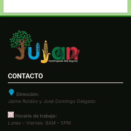
CONTACTO
Dirección:
Jaime Roldós y José Domingo Delgado
Horario de trabajo:
Lunes – Viernes: 8AM – 5PM