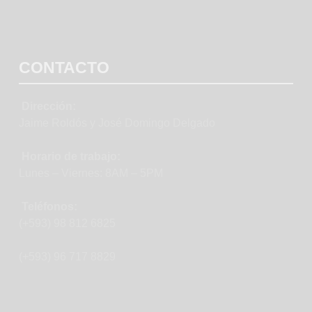
CONTACTO
Dirección:
Jaime Roldós y José Domingo Delgado
Horario de trabajo:
Lunes – Viernes: 8AM – 5PM
Teléfonos:
(+593) 98 812 6825
(+593) 96 717 8829