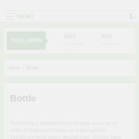
MENÚ
2025
2024
TITULARES
2 Años Atrás
2 Años Atrás
2023
3 Años Atrás
UNIDOS TRABAJANDO
Inicio
Bottle
POR NUESTRO
QUERIDO JUJAN
4 Años Atrás
YOYO VIVE EN
EL CORAZÓN
Bottle
DEL PUEBLO
4 Años Atrás
LA VACUNACIÓN
CONTINÚA Y LLEGA
HASTA TÚ CASA
4 Años Atrás
Pellentesque habitant morbi tristique senectus et
netus et malesuada fames ac turpis egestas.
Vestibulum tortor quam, feugiat vitae, ultricies eget,