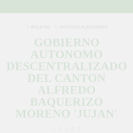
Saltar
al
contenido
BOLETÍN
NOTICIAS ALEATORIAS
GOBIERNO
AUTONOMO
DESCENTRALIZADO
DEL CANTON
ALFREDO
BAQUERIZO
MORENO 'JUJAN'
GAD Jujan