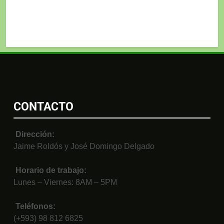
CONTACTO
Dirección:
Jaime Roldós y José Domingo Delgado
Horario de trabajo:
Lunes – Viernes: 8AM – 5PM
Teléfonos:
(+593) 98 812 6825