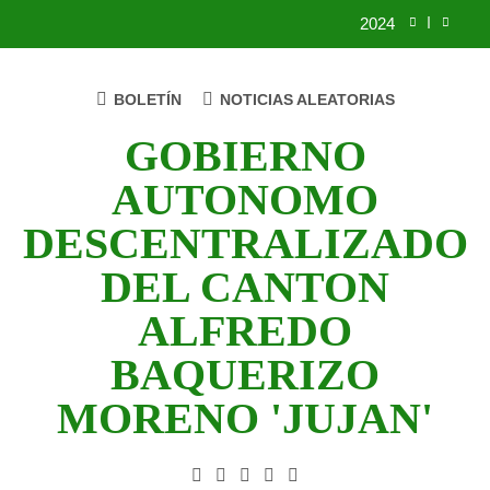
Saltar
2024
al
contenido
2023
BOLETÍN
NOTICIAS ALEATORIAS
UNIDOS TRABAJANDO POR NUESTRO
QUERIDO JUJAN
GOBIERNO
2025
AUTONOMO
2024
DESCENTRALIZADO
2023
DEL CANTON
UNIDOS TRABAJANDO POR NUESTRO
ALFREDO
QUERIDO JUJAN
BAQUERIZO
MORENO 'JUJAN'
GAD Jujan