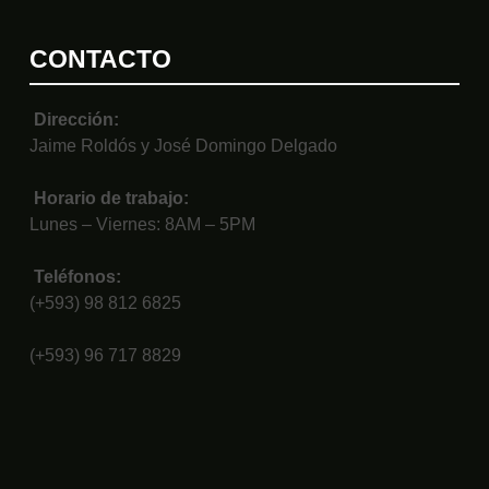
CONTACTO
Dirección:
Jaime Roldós y José Domingo Delgado
Horario de trabajo:
Lunes – Viernes: 8AM – 5PM
Teléfonos:
(+593) 98 812 6825
(+593) 96 717 8829