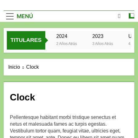
MENÚ
2025
2024
2023
TITULARES
2 Años Atrás
2 Años Atrás
3 Años Atrás
4 Años
Inicio
Clock
Clock
Pellentesque habitant morbi tristique senectus et
netus et malesuada fames ac turpis egestas.
Vestibulum tortor quam, feugiat vitae, ultricies eget,
tempor sit amet, ante. Donec eu libero sit amet quam