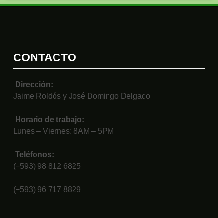
CONTACTO
Dirección:
Jaime Roldós y José Domingo Delgado
Horario de trabajo:
Lunes – Viernes: 8AM – 5PM
Teléfonos:
(+593) 98 812 6825
(+593) 96 717 8829