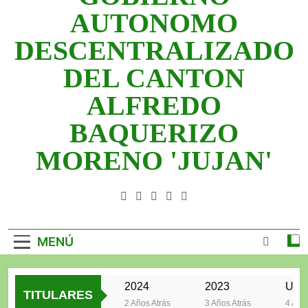
2025
AUTONOMO
2024
DESCENTRALIZADO
2023
DEL CANTON
UNIDOS TRABAJANDO POR NUESTRO
ALFREDO
QUERIDO JUJAN
BAQUERIZO
MORENO 'JUJAN'
GAD Jujan
MENÚ
2025
2024
2023
TITULARES
2 Años Atrás
2 Años Atrás
3 Años Atrás
4 Años A