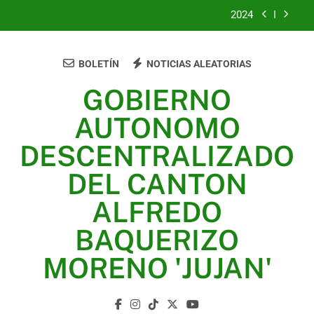
2024
2023
BOLETÍN
NOTICIAS ALEATORIAS
UNIDOS TRABAJANDO POR NUESTRO QUERIDO
JUJAN
GOBIERNO
2025
AUTONOMO
2024
DESCENTRALIZADO
2023
DEL CANTON
UNIDOS TRABAJANDO POR NUESTRO QUERIDO
ALFREDO
JUJAN
BAQUERIZO
MORENO 'JUJAN'
GAD Jujan