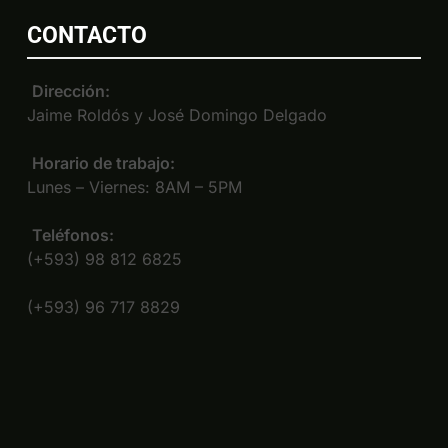
CONTACTO
Dirección:
Jaime Roldós y José Domingo Delgado
Horario de trabajo:
Lunes – Viernes: 8AM – 5PM
Teléfonos:
(+593) 98 812 6825
(+593) 96 717 8829