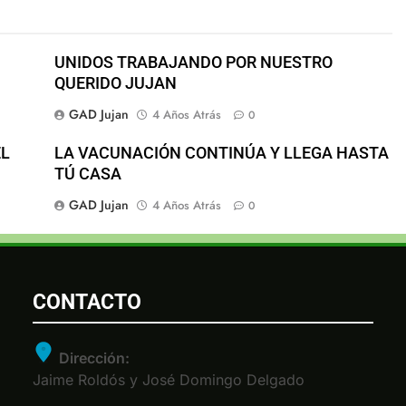
UNIDOS TRABAJANDO POR NUESTRO
QUERIDO JUJAN
GAD Jujan
4 Años Atrás
0
EL
LA VACUNACIÓN CONTINÚA Y LLEGA HASTA
TÚ CASA
GAD Jujan
4 Años Atrás
0
CONTACTO
Dirección:
Jaime Roldós y José Domingo Delgado