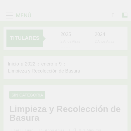
MENÚ
2025
2024
TITULARES
2 Años Atrás
2 Años Atrás
2023
3 Años Atrás
UNIDOS TRABAJANDO
Inicio
2022
enero
9
POR NUESTRO
Limpieza y Recolección de Basura
QUERIDO JUJAN
4 Años Atrás
YOYO VIVE EN
EL CORAZÓN
DEL PUEBLO
SIN CATEGORÍA
4 Años Atrás
LA VACUNACIÓN
Limpieza y Recolección de
CONTINÚA Y LLEGA
HASTA TÚ CASA
Basura
4 Años Atrás
0
GAD Jujan
5 Años Atrás
1 Minutos