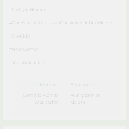
#LaYoyitaHerrera
#ConHumildadYcorazónConstruyendoDiasMejores
#Covid-19
#NoTeConfies
#JujanSaludable
Navegación
Anterior:
Siguiente:
de
Continúa Plan de
Fumigación de
Vacunación
Maleza
entradas