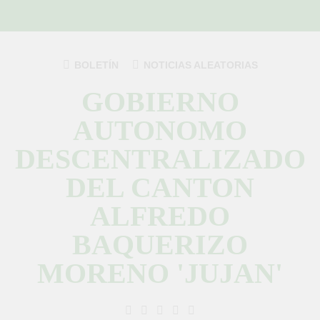
Saltar
al
contenido
BOLETÍN
NOTICIAS ALEATORIAS
GOBIERNO
AUTONOMO
DESCENTRALIZADO
DEL CANTON
ALFREDO
BAQUERIZO
MORENO 'JUJAN'
GAD Jujan