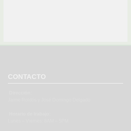
CONTACTO
Dirección:
Jaime Roldós y José Domingo Delgado
Horario de trabajo:
Lunes – Viernes: 8AM – 5PM