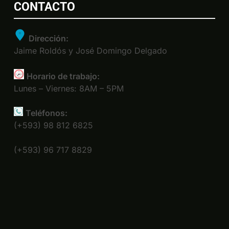
CONTACTO
Dirección:
Jaime Roldós y José Domingo Delgado
Horario de trabajo:
Lunes – Viernes: 8AM – 5PM
Teléfonos:
(+593) 98 812 6825
(+593) 96 717 8829