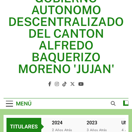
2025
AUTONOMO
2024
DESCENTRALIZADO
2023
DEL CANTON
UNIDOS TRABAJANDO POR NUESTRO QUERIDO
ALFREDO
JUJAN
BAQUERIZO
MORENO 'JUJAN'
GAD Jujan
MENÚ
2025
2024
2023
TITULARES
2 Años Atrás
2 Años Atrás
3 Años Atrás
4 Años A