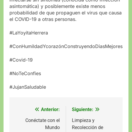
asintomática) y posiblemente existe menos
probabilidad de que propaguen el virus que causa
el COVID-19 a otras personas.
#LaYoyitaHerrera
#ConHumildadYcorazónConstruyendoDiasMejores
#Covid-19
#NoTeConfies
#JujanSaludable
Anterior:
Siguiente:
Navegación
de
Conéctate con el
Limpieza y
Mundo
Recolección de