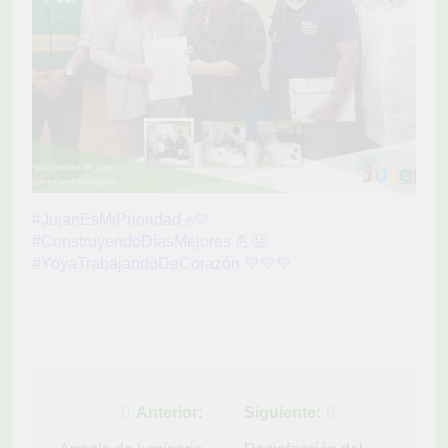
#JujanEsMiPrioridad ✊💛
#ConstruyendoDíasMejores 💪😃
#YoyaTrabajandoDeCorazón 💚💛💚
Navegación
Anterior:
Siguiente: