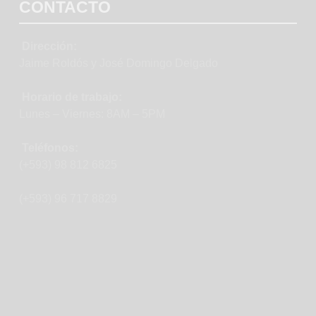
CONTACTO
Dirección:
Jaime Roldós y José Domingo Delgado
Horario de trabajo:
Lunes – Viernes: 8AM – 5PM
Teléfonos:
(+593) 98 812 6825
(+593) 96 717 8829