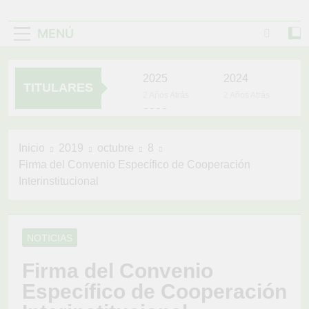
MENÚ
2025
2024
TITULARES
2 Años Atrás
2 Años Atrás
2023
3 Años Atrás
UNIDOS TRABAJANDO
Inicio
2019
octubre
8
POR NUESTRO
Firma del Convenio Específico de Cooperación
QUERIDO JUJAN
4 Años Atrás
Interinstitucional
YOYO VIVE EN
EL CORAZÓN
DEL PUEBLO
4 Años Atrás
LA VACUNACIÓN
NOTICIAS
CONTINÚA Y LLEGA
HASTA TÚ CASA
Firma del Convenio
4 Años Atrás
Específico de Cooperación