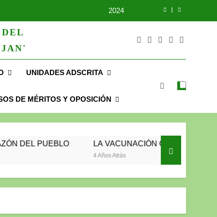
2023
 DEL
UNIDOS TRABAJANDO POR NUESTRO QUERIDO JUJAN
JAN'
2025
O
UNIDADES ADSCRITA
2024
2023
OS DE MÉRITOS Y OPOSICIÓN
UNIDOS TRABAJANDO POR NUESTRO QUERIDO JUJAN
BLO
LA VACUNACIÓN CONTINÚA Y LLEGA HASTA T
4 Años Atrás