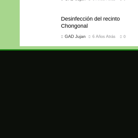
Desinfección del recinto
Chongonal
GAD Jujan
6 Años Atrás
0