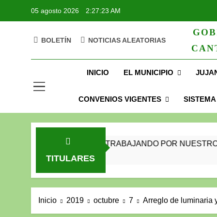
05 agosto 2026
2:27:25 AM
GOB
BOLETÍN
NOTICIAS ALEATORIAS
CAN
GAD Jujan
INICIO
EL MUNICIPIO
JUJA
CONVENIOS VIGENTES
SISTEMA
UNIDOS TRABAJANDO POR NUESTRO QUERIDO 
4 Años Atrás
TITULARES
Inicio
2019
octubre
7
Arreglo de luminaria 