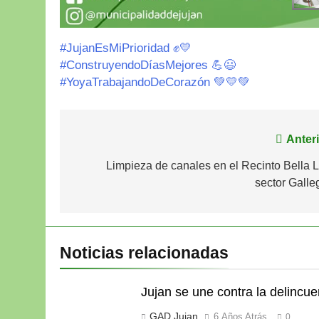
#JujanEsMiPrioridad ✊💛
#ConstruyendoDíasMejores 💪😃
#YoyaTrabajandoDeCorazón 💚💛💚
Navegación
Anteri
de
Limpieza de canales en el Recinto Bella L
sector Galle
entradas
Noticias relacionadas
Jujan se une contra la delincue
GAD Jujan
6 Años Atrás
0