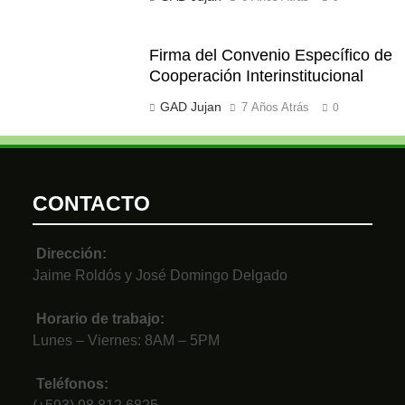
Firma del Convenio Específico de
Cooperación Interinstitucional
GAD Jujan
7 Años Atrás
0
CONTACTO
Dirección:
Jaime Roldós y José Domingo Delgado
Horario de trabajo:
Lunes – Viernes: 8AM – 5PM
Teléfonos: