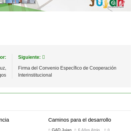
or:
Siguiente:
uz,
Firma del Convenio Específico de Cooperación
gos
Interinstitucional
ncia
Caminos para el desarrollo
GAD Jujan
6 Años Atrás
0