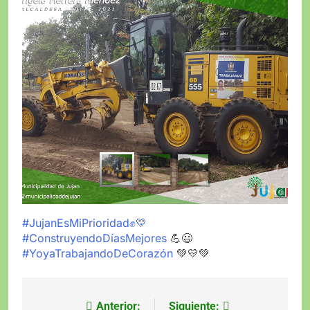
#JujanEsMiPrioridad✊💛
#ConstruyendoDíasMejores
💪😃
#YoyaTrabajandoDeCorazón
💚💛💚
Anterior:
Siguiente:
Navegación