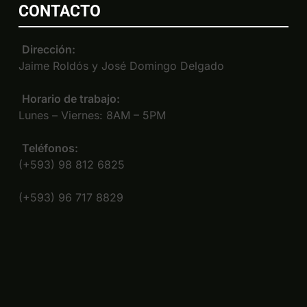
CONTACTO
Dirección:
Jaime Roldós y José Domingo Delgado
Horario de trabajo:
Lunes – Viernes: 8AM – 5PM
Teléfonos:
(+593) 98 812 6825
(+593) 96 717 8829