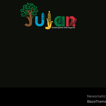
Newsmatic 
BlazeThem