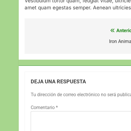
Vestibulum tortor quam, feugiat vitae, ultrici
amet quam egestas semper. Aenean ultricies m
Anterio
Navegación
de
Iron Anima
entradas
DEJA UNA RESPUESTA
Tu dirección de correo electrónico no será public
Comentario
*