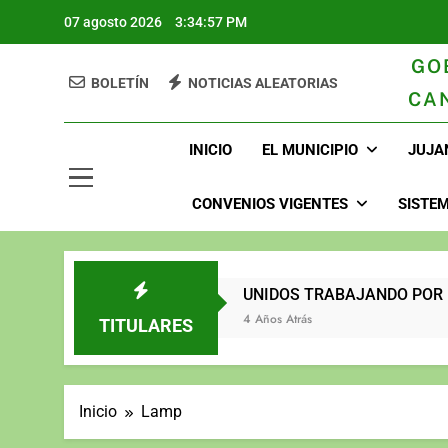
07 agosto 2026
3:34:59 PM
GO
BOLETÍN
NOTICIAS ALEATORIAS
CA
GAD Juja
INICIO
EL MUNICIPIO
JUJA
CONVENIOS VIGENTES
SISTEM
2023
UNIDOS TRABAJANDO POR NUE
3 Años Atrás
4 Años Atrás
TITULARES
Inicio
Lamp