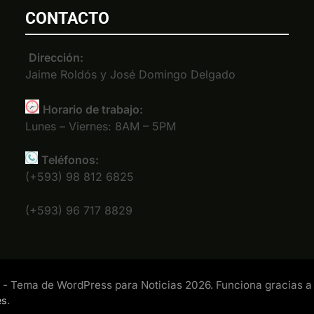
CONTACTO
Dirección:
Jaime Roldós y José Domingo Delgado
Horario de trabajo:
Lunes – Viernes: 8AM – 5PM
Teléfonos:
(+593) 98 812 6825
(+593) 96 717 8829
- Tema de WordPress para Noticias 2026. Funciona gracias a
.
es