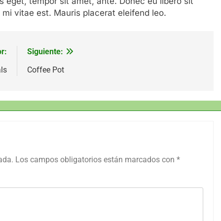
es eget, tempor sit amet, ante. Donec eu libero sit
i vitae est. Mauris placerat eleifend leo.
r:
Siguiente:
ls
Coffee Pot
ada.
Los campos obligatorios están marcados con
*