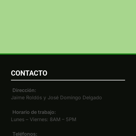
CONTACTO
Dirección:
Jaime Roldós y José Domingo Delgado
Horario de trabajo:
Lunes – Viernes: 8AM – 5PM
Teléfonos: