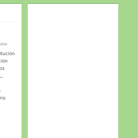
utos
itución
ción
tos
._
s
rio