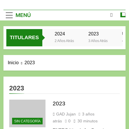
MENÚ
2025
2024
2023
TITULARES
2 Años Atrás
2 Años Atrás
3 Años Atrás
4 Años
Inicio
2023
2023
2023
GAD Jujan
3 años
atrás
0
30 minutos
SIN CATEGORÍA