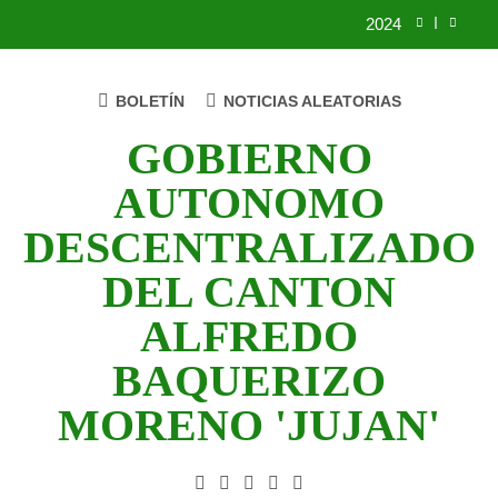
2024
2023
BOLETÍN
NOTICIAS ALEATORIAS
UNIDOS TRABAJANDO POR NUESTRO
QUERIDO JUJAN
GOBIERNO
2025
AUTONOMO
2024
DESCENTRALIZADO
2023
DEL CANTON
UNIDOS TRABAJANDO POR NUESTRO
ALFREDO
QUERIDO JUJAN
BAQUERIZO
MORENO 'JUJAN'
GAD Jujan