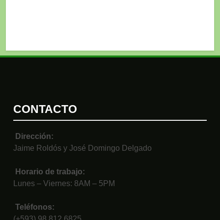
CONTACTO
Dirección:
Jaime Roldós y José Domingo Delgado
Horario de trabajo:
Lunes – Viernes: 8AM – 5PM
Teléfonos:
(+593) 98 812 6825