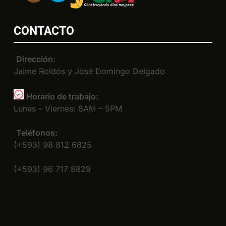
CONTACTO
Dirección:
Jaime Roldós y José Domingo Delgado
Horario de trabajo:
Lunes – Viernes: 8AM – 5PM
Teléfonos:
(+593) 98 812 6825
(+593) 96 717 8829