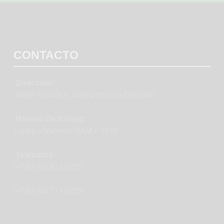
CONTACTO
Dirección:
Jaime Roldós y José Domingo Delgado
Horario de trabajo:
Lunes – Viernes: 8AM – 5PM
Teléfonos:
(+593) 98 812 6825
(+593) 96 717 8829