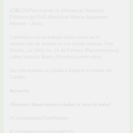
Personal de la Jefatura de Servicios
Públicos del GAD Municipal Alfredo Baquerizo
Moreno – Jujan.
Continúan con su trabajo diario como es la
recolección de basura en Vía Simón Bolívar, Tres
Postes, La Otilia, Av. 16 de Febrero (Panamericana),
calles Velasco Ibarra (Plazoleta) entre otros.
De esta manera se ayuda a mejorar el ornato del
Cantón.
𝐑𝐞𝐜𝐮𝐞𝐫𝐝𝐚:
¡M𝐚𝐧𝐭𝐞𝐧𝐞𝐫 𝐥𝐢𝐦𝐩𝐢𝐚 𝐧𝐮𝐞𝐬𝐭𝐫𝐚 𝐜𝐢𝐮𝐝𝐚𝐝 𝐞𝐬 𝐭𝐚𝐫𝐞𝐚 𝐝𝐞 𝐭𝐨𝐝𝐨𝐬!.
#ConstruyendoDiasMejores
#LaYoyitaHerreraTrabajaPorTi