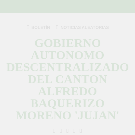
Saltar
al
contenido
BOLETÍN
NOTICIAS ALEATORIAS
GOBIERNO
AUTONOMO
DESCENTRALIZADO
DEL CANTON
ALFREDO
BAQUERIZO
MORENO 'JUJAN'
GAD Jujan