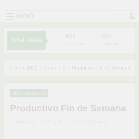
MENÚ
2025
2024
TITULARES
2 Años Atrás
2 Años Atrás
2023
3 Años Atrás
UNIDOS TRABAJANDO
Inicio
2022
enero
9
Productivo Fin de Semana
POR NUESTRO
QUERIDO JUJAN
4 Años Atrás
YOYO VIVE EN
SIN CATEGORÍA
EL CORAZÓN
DEL PUEBLO
4 Años Atrás
Productivo Fin de Semana
LA VACUNACIÓN
CONTINÚA Y LLEGA
HASTA TÚ CASA
0
GAD Jujan
5 Años Atrás
1 Minutos
4 Años Atrás