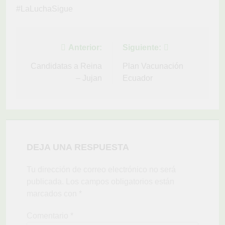
#LaLuchaSigue
Navegación
Anterior:
Siguiente:
de
Candidatas a Reina
Plan Vacunación
– Jujan
Ecuador
entradas
DEJA UNA RESPUESTA
Tu dirección de correo electrónico no será
publicada.
Los campos obligatorios están
marcados con
*
Comentario
*