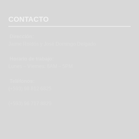
CONTACTO
Dirección:
Jaime Roldós y José Domingo Delgado
Horario de trabajo:
Lunes – Viernes: 8AM – 5PM
Teléfonos:
(+593) 98 812 6825
(+593) 96 717 8829