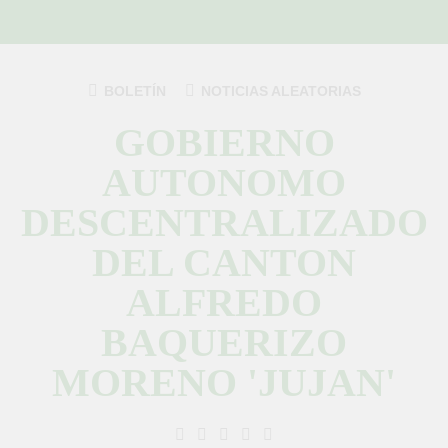
Saltar
al
contenido
BOLETÍN
NOTICIAS ALEATORIAS
GOBIERNO
AUTONOMO
DESCENTRALIZADO
DEL CANTON
ALFREDO
BAQUERIZO
MORENO 'JUJAN'
GAD Jujan