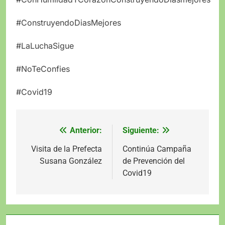
#ConstruyendoDiasMejores
#LaLuchaSigue
#NoTeConfies
#Covid19
Anterior:
Siguiente:
Navegación
de
Visita de la Prefecta
Continúa Campaña
Susana González
de Prevención del
entradas
Covid19