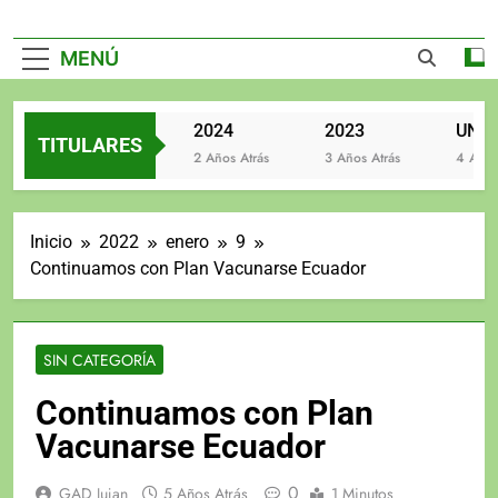
MENÚ
2025
2024
2023
TITULARES
2 Años Atrás
2 Años Atrás
3 Años Atrás
4 Años A
Inicio
2022
enero
9
Continuamos con Plan Vacunarse Ecuador
SIN CATEGORÍA
Continuamos con Plan
Vacunarse Ecuador
0
GAD Jujan
5 Años Atrás
1 Minutos