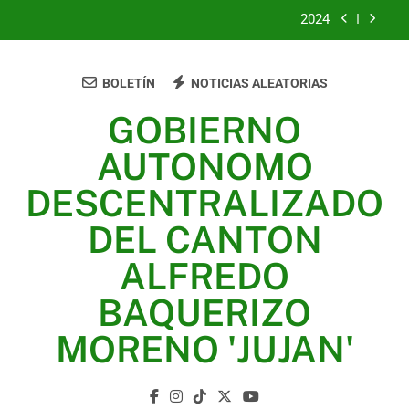
2024
2023
BOLETÍN
NOTICIAS ALEATORIAS
UNIDOS TRABAJANDO POR NUESTRO QUERIDO
JUJAN
GOBIERNO
2025
AUTONOMO
2024
DESCENTRALIZADO
2023
DEL CANTON
UNIDOS TRABAJANDO POR NUESTRO QUERIDO
ALFREDO
JUJAN
BAQUERIZO
MORENO 'JUJAN'
GAD Jujan