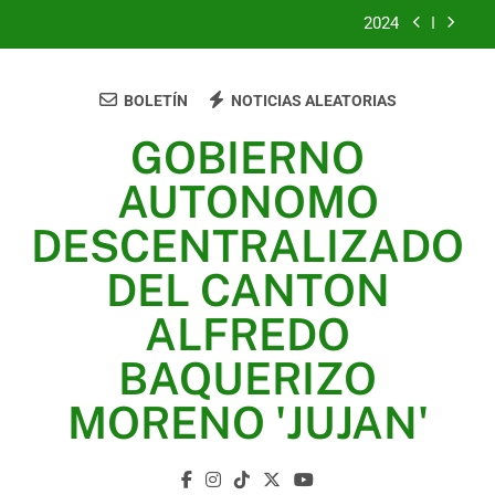
2024
2023
BOLETÍN
NOTICIAS ALEATORIAS
UNIDOS TRABAJANDO POR NUESTRO QUERIDO
JUJAN
GOBIERNO
2025
AUTONOMO
2024
DESCENTRALIZADO
2023
DEL CANTON
UNIDOS TRABAJANDO POR NUESTRO QUERIDO
ALFREDO
JUJAN
BAQUERIZO
MORENO 'JUJAN'
GAD Jujan