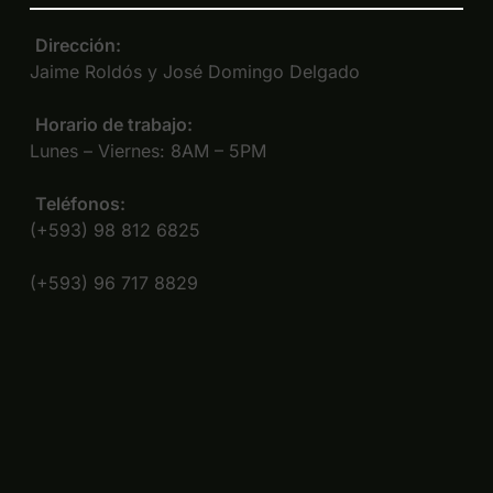
Dirección:
Jaime Roldós y José Domingo Delgado
Horario de trabajo:
Lunes – Viernes: 8AM – 5PM
Teléfonos:
(+593) 98 812 6825
(+593) 96 717 8829