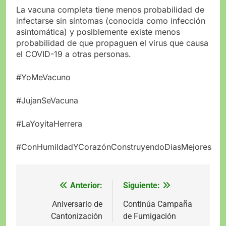
La vacuna completa tiene menos probabilidad de
infectarse sin síntomas (conocida como infección
asintomática) y posiblemente existe menos
probabilidad de que propaguen el virus que causa
el COVID-19 a otras personas.
#YoMeVacuno
#JujanSeVacuna
#LaYoyitaHerrera
#ConHumildadYCorazónConstruyendoDiasMejores
Anterior:
Siguiente:
Navegación
de
Aniversario de
Continúa Campaña
Cantonización
de Fumigación
entradas