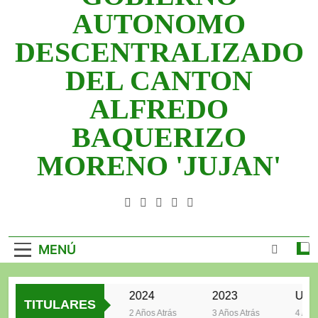
2025
AUTONOMO
2024
DESCENTRALIZADO
2023
DEL CANTON
UNIDOS TRABAJANDO POR NUESTRO
ALFREDO
QUERIDO JUJAN
BAQUERIZO
MORENO 'JUJAN'
GAD Jujan
MENÚ
2025
2024
2023
TITULARES
2 Años Atrás
2 Años Atrás
3 Años Atrás
4 Años A