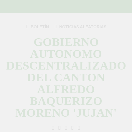
Saltar
al
contenido
BOLETÍN
NOTICIAS ALEATORIAS
GOBIERNO
AUTONOMO
DESCENTRALIZADO
DEL CANTON
ALFREDO
BAQUERIZO
MORENO 'JUJAN'
GAD Jujan