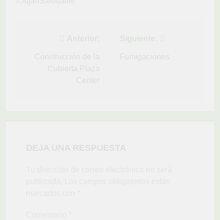
#JujanSaludable
Navegación
Anterior:
Siguiente:
de
Construcción de la
Fumigaciones
Cubierta Plaza
entradas
Center
DEJA UNA RESPUESTA
Tu dirección de correo electrónico no será
publicada.
Los campos obligatorios están
marcados con
*
Comentario
*