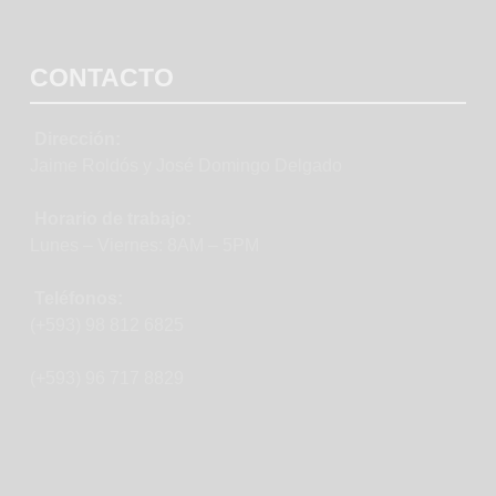
CONTACTO
Dirección:
Jaime Roldós y José Domingo Delgado
Horario de trabajo:
Lunes – Viernes: 8AM – 5PM
Teléfonos:
(+593) 98 812 6825
(+593) 96 717 8829