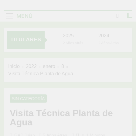
MENÚ
2025
2024
TITULARES
2 Años Atrás
2 Años Atrás
2023
3 Años Atrás
UNIDOS TRABAJANDO
Inicio
2022
enero
8
POR NUESTRO
Visita Técnica Planta de Agua
QUERIDO JUJAN
4 Años Atrás
YOYO VIVE EN
EL CORAZÓN
DEL PUEBLO
SIN CATEGORÍA
4 Años Atrás
LA VACUNACIÓN
Visita Técnica Planta de
CONTINÚA Y LLEGA
HASTA TÚ CASA
Agua
4 Años Atrás
0
GAD Jujan
5 Años Atrás
1 Minutos