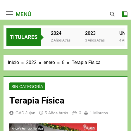
MENÚ
2025
2024
2023
TITULARES
2 Años Atrás
2 Años Atrás
3 Años Atrás
4 Años At
Inicio
2022
enero
8
Terapia Física
SIN CATEGORÍA
Terapia Física
0
GAD Jujan
5 Años Atrás
1 Minutos