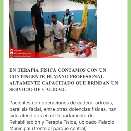
𝐄𝐍 𝐓𝐄𝐑𝐀𝐏𝐈𝐀 𝐅𝐈́𝐒𝐈𝐂𝐀 𝐂𝐎𝐍𝐓𝐀𝐌𝐎𝐒 𝐂𝐎𝐍 𝐔𝐍
𝐂𝐎𝐍𝐓𝐈𝐍𝐆𝐄𝐍𝐓𝐄 𝐇𝐔𝐌𝐀𝐍𝐎 𝐏𝐑𝐎𝐅𝐄𝐒𝐈𝐎𝐍𝐀𝐋
𝐀𝐋𝐓𝐀𝐌𝐄𝐍𝐓𝐄 𝐂𝐀𝐏𝐀𝐂𝐈𝐓𝐀𝐃𝐎 𝐐𝐔𝐄 𝐁𝐑𝐈𝐍𝐃𝐀𝐍 𝐔𝐍
𝐒𝐄𝐑𝐕𝐈𝐂𝐈𝐎 𝐃𝐄 𝐂𝐀𝐋𝐈𝐃𝐀𝐃.
Pacientes con operaciones de cadera, artrosis,
parálisis facial, entre otras dolencias físicas, han
sido atendidos en el Departamento de
Rehabilitación y Terapia Física, ubicado Palacio
Municipal (frente al parque central)