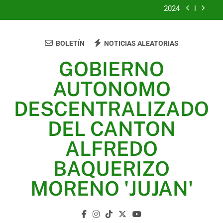
2024
2023
BOLETÍN
NOTICIAS ALEATORIAS
UNIDOS TRABAJANDO POR NUESTRO QUERIDO
JUJAN
GOBIERNO
2025
AUTONOMO
2024
DESCENTRALIZADO
2023
DEL CANTON
UNIDOS TRABAJANDO POR NUESTRO QUERIDO
ALFREDO
JUJAN
BAQUERIZO
MORENO 'JUJAN'
GAD Jujan