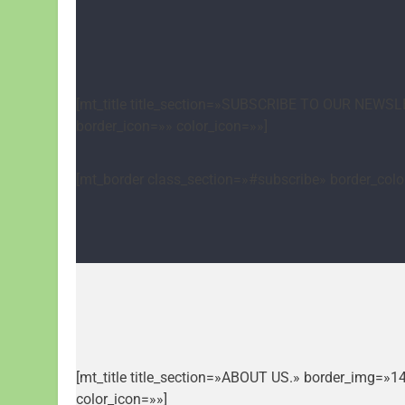
[mt_title title_section=»SUBSCRIBE TO OUR NEWSLE
border_icon=»» color_icon=»»]
[mt_border class_section=»#subscribe» border_col
[mt_title title_section=»ABOUT US.» border_img=»1
color_icon=»»]