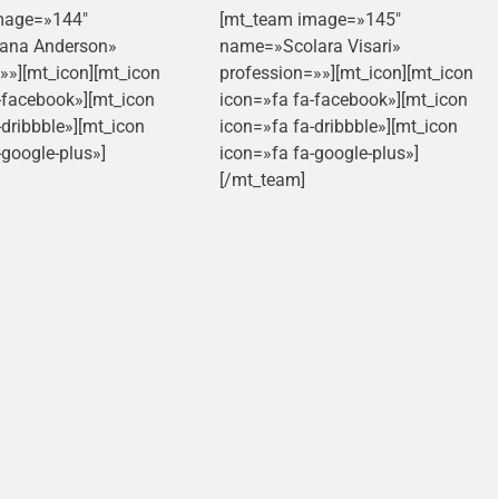
mage=»144″
[mt_team image=»145″
ana Anderson»
name=»Scolara Visari»
»»][mt_icon][mt_icon
profession=»»][mt_icon][mt_icon
-facebook»][mt_icon
icon=»fa fa-facebook»][mt_icon
-dribbble»][mt_icon
icon=»fa fa-dribbble»][mt_icon
-google-plus»]
icon=»fa fa-google-plus»]
[/mt_team]