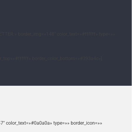
TTER.» border_img=»148″ color_text=»#ffffff» type=»»
or_top=»#ffffff» border_color_bottom=»#393a4c»]
47″ color_text=»#0a0a0a» type=»» border_icon=»»