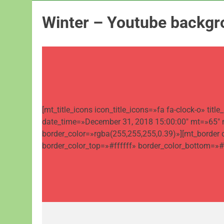
Winter – Youtube backg
[mt_title_icons icon_title_icons=»fa fa-clock-o» 
date_time=»December 31, 2018 15:00:00″ mt=»65″ m
border_color=»rgba(255,255,255,0.39)»][mt_border
border_color_top=»#ffffff» border_color_bottom=»