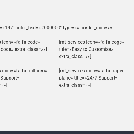
g=»147″ color_text=»#000000″ type=»» border_icon=»»
s icon=»fa fa-code»
[mt_services icon=»fa fa-cogs»
n code» extra_class=»»]
title=»Easy to Customise»
extra_class=»»]
s icon=»fa fa-bullhorn»
[mt_services icon=»fa fa-paper-
t Support»
plane» title=»24/7 Support»
=»»]
extra_class=»»]