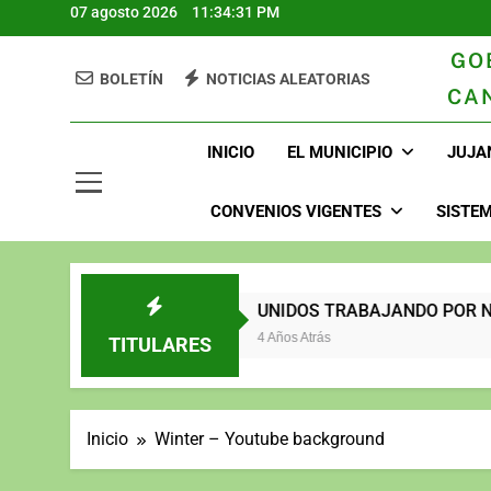
07 agosto 2026
11:34:33 PM
GO
BOLETÍN
NOTICIAS ALEATORIAS
CA
GAD Juja
INICIO
EL MUNICIPIO
JUJA
CONVENIOS VIGENTES
SISTEM
2023
UNIDOS TRABAJANDO POR NUESTR
3 Años Atrás
4 Años Atrás
TITULARES
Inicio
Winter – Youtube background