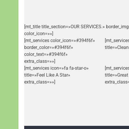
[mt_title title_section=»OUR SERVICES.» border_im
color_icon=»»]
[mt_services color_icon=»#394f6f»
[mt_service
border_color=»#394f6f»
title=»Clea
color_text=»#394f6f»
extra_class=»»]
[mt_services icon=»fa fa-star-o»
[mt_service
title=»Feel Like A Star»
title=»Grea
extra_class=»»]
extra_class