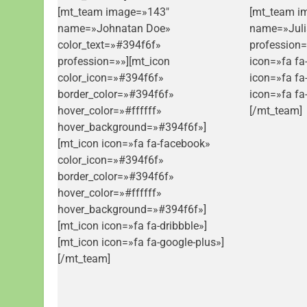
[mt_team image=»143″
[mt_team i
name=»Johnatan Doe»
name=»Juli
color_text=»#394f6f»
profession=
profession=»»][mt_icon
icon=»fa fa
color_icon=»#394f6f»
icon=»fa fa
border_color=»#394f6f»
icon=»fa fa
hover_color=»#ffffff»
[/mt_team]
hover_background=»#394f6f»]
[mt_icon icon=»fa fa-facebook»
color_icon=»#394f6f»
border_color=»#394f6f»
hover_color=»#ffffff»
hover_background=»#394f6f»]
[mt_icon icon=»fa fa-dribbble»]
[mt_icon icon=»fa fa-google-plus»]
[/mt_team]