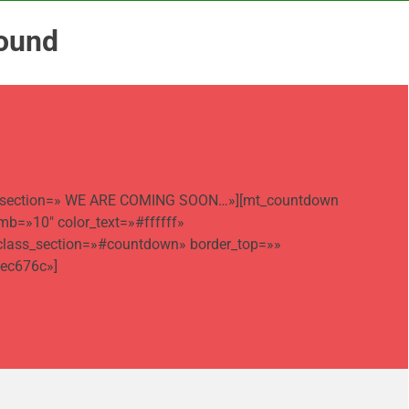
round
title_section=» WE ARE COMING SOON…»][mt_countdown
b=»10″ color_text=»#ffffff»
 class_section=»#countdown» border_top=»»
#ec676c»]