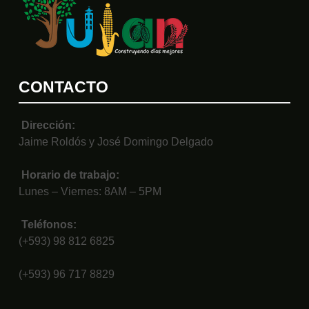
CONTACTO
Dirección:
Jaime Roldós y José Domingo Delgado
Horario de trabajo:
Lunes – Viernes: 8AM – 5PM
Teléfonos:
(+593) 98 812 6825
(+593) 96 717 8829