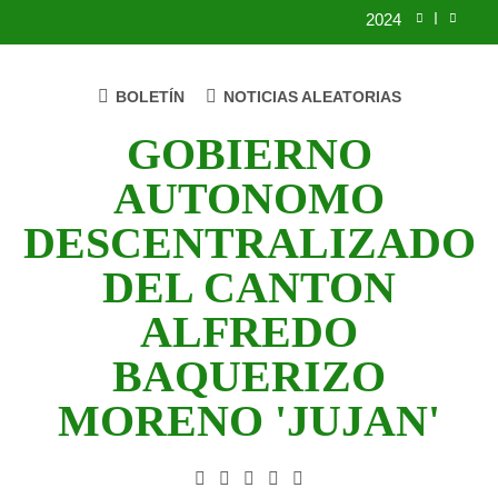
2024
2023
BOLETÍN
NOTICIAS ALEATORIAS
UNIDOS TRABAJANDO POR NUESTRO
QUERIDO JUJAN
GOBIERNO
2025
AUTONOMO
2024
DESCENTRALIZADO
2023
DEL CANTON
UNIDOS TRABAJANDO POR NUESTRO
ALFREDO
QUERIDO JUJAN
BAQUERIZO
MORENO 'JUJAN'
GAD Jujan