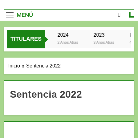
MENÚ
2025
2024
2023
TITULARES
2 Años Atrás
2 Años Atrás
3 Años Atrás
4 Años
Inicio
Sentencia 2022
Sentencia 2022