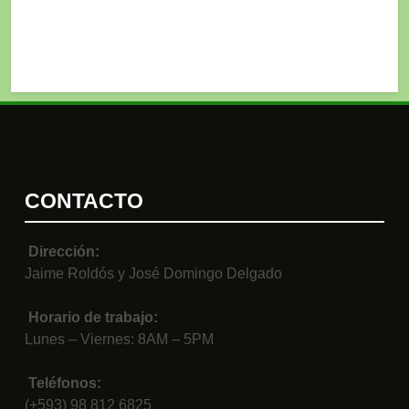
CONTACTO
Dirección:
Jaime Roldós y José Domingo Delgado
Horario de trabajo:
Lunes – Viernes: 8AM – 5PM
Teléfonos:
(+593) 98 812 6825