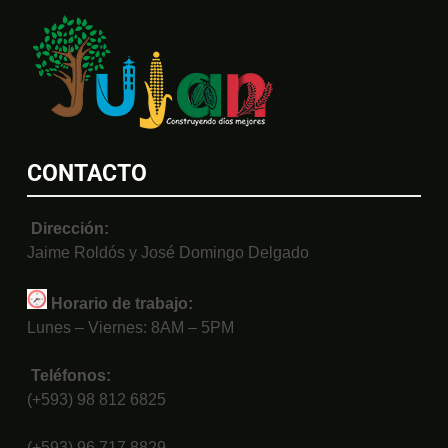
CONTACTO
Dirección:
Jaime Roldós y José Domingo Delgado
Horario de trabajo:
Lunes – Viernes: 8AM – 5PM
Teléfonos:
(+593) 98 812 6825
(+593) 96 717 8829