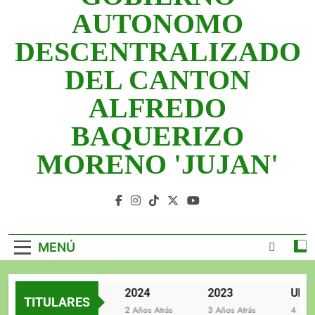
2025
AUTONOMO
2024
DESCENTRALIZADO
2023
DEL CANTON
UNIDOS TRABAJANDO POR NUESTRO QUERIDO
ALFREDO
JUJAN
BAQUERIZO
MORENO 'JUJAN'
GAD Jujan
MENÚ
2025
2024
2023
TITULARES
2 Años Atrás
2 Años Atrás
3 Años Atrás
4 Años 