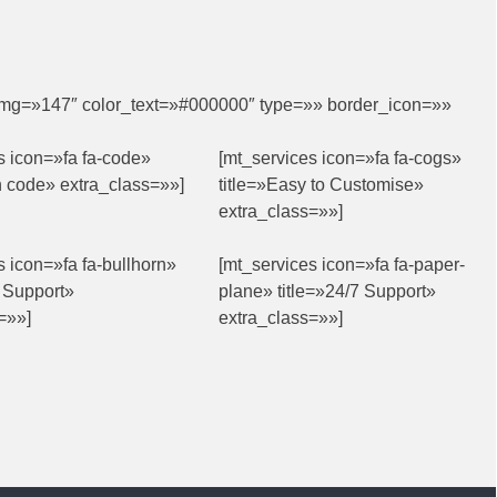
img=»147″ color_text=»#000000″ type=»» border_icon=»»
s icon=»fa fa-code»
[mt_services icon=»fa fa-cogs»
n code» extra_class=»»]
title=»Easy to Customise»
extra_class=»»]
s icon=»fa fa-bullhorn»
[mt_services icon=»fa fa-paper-
t Support»
plane» title=»24/7 Support»
=»»]
extra_class=»»]