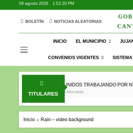
08 agosto 2026
1:52:21 PM
GOB
BOLETÍN
NOTICIAS ALEATORIAS
CAN
GAD Jujan
INICIO
EL MUNICIPIO
JUJA
CONVENIOS VIGENTES
SISTEMA
23
UNIDOS TRABAJANDO POR NUES
os Atrás
4 Años Atrás
TITULARES
Inicio
Rain – video background