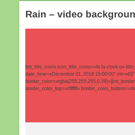
Rain – video backgrou
[mt_title_icons icon_title_icons=»fa fa-clock-o
date_time=»December 31, 2018 15:00:00″ mt=»65″ m
border_color=»rgba(255,255,255,0.39)»][mt_borde
border_color_top=»#ffffff» border_color_bottom=»