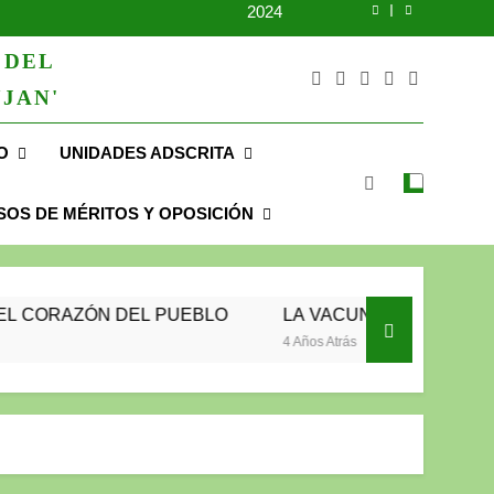
2024
 DEL
2023
JAN'
UNIDOS TRABAJANDO POR NUESTRO QUERIDO JUJAN
O
UNIDADES ADSCRITA
2025
2024
OS DE MÉRITOS Y OPOSICIÓN
2023
UNIDOS TRABAJANDO POR NUESTRO QUERIDO JUJAN
EL PUEBLO
LA VACUNACIÓN CONTINÚA Y LLEGA H
4 Años Atrás