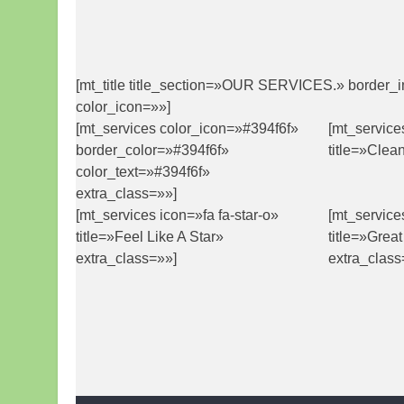
[mt_title title_section=»OUR SERVICES.» border_
color_icon=»»]
[mt_services color_icon=»#394f6f»
[mt_service
border_color=»#394f6f»
title=»Clea
color_text=»#394f6f»
extra_class=»»]
[mt_services icon=»fa fa-star-o»
[mt_service
title=»Feel Like A Star»
title=»Grea
extra_class=»»]
extra_class