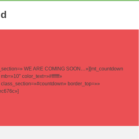
nd
» title_section=» WE ARE COMING SOON…»][mt_countdown
b=»10″ color_text=»#ffffff»
r class_section=»#countdown» border_top=»»
#ec676c»]