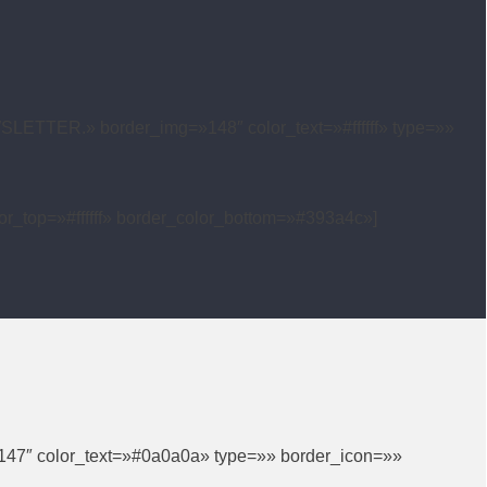
LETTER.» border_img=»148″ color_text=»#ffffff» type=»»
or_top=»#ffffff» border_color_bottom=»#393a4c»]
»147″ color_text=»#0a0a0a» type=»» border_icon=»»