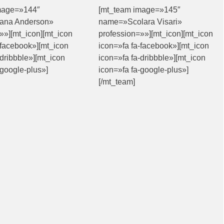
mage=»144″
[mt_team image=»145″
ana Anderson»
name=»Scolara Visari»
»»][mt_icon][mt_icon
profession=»»][mt_icon][mt_icon
-facebook»][mt_icon
icon=»fa fa-facebook»][mt_icon
-dribbble»][mt_icon
icon=»fa fa-dribbble»][mt_icon
-google-plus»]
icon=»fa fa-google-plus»]
[/mt_team]