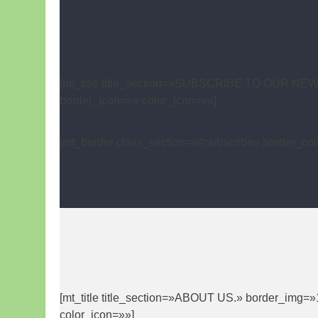
[mt_title title_section=»SUBSCRIBE TO OUR NEWS
border_icon=»» color_icon=»»]
[mt_border class_section=»#subscribe» border_col
[mt_title title_section=»ABOUT US.» border_img=
color_icon=»»]