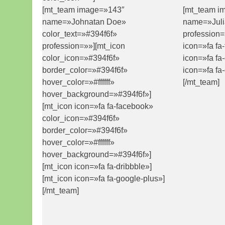
[mt_team image=»143″
[mt_team i
name=»Johnatan Doe»
name=»Juli
color_text=»#394f6f»
profession=
profession=»»][mt_icon
icon=»fa fa
color_icon=»#394f6f»
icon=»fa fa
border_color=»#394f6f»
icon=»fa fa
hover_color=»#ffffff»
[/mt_team]
hover_background=»#394f6f»]
[mt_icon icon=»fa fa-facebook»
color_icon=»#394f6f»
border_color=»#394f6f»
hover_color=»#ffffff»
hover_background=»#394f6f»]
[mt_icon icon=»fa fa-dribbble»]
[mt_icon icon=»fa fa-google-plus»]
[/mt_team]