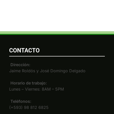
CONTACTO
Dirección:
Jaime Roldós y José Domingo Delgado
Horario de trabajo:
Lunes – Viernes: 8AM – 5PM
Teléfonos:
(+593) 98 812 6825