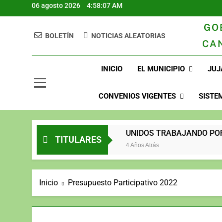
06 agosto 2026
4:58:08 AM
GO
BOLETÍN
NOTICIAS ALEATORIAS
CA
GAD Juja
INICIO
EL MUNICIPIO
JUJ
CONVENIOS VIGENTES
SISTE
2023
UNIDOS TRABAJANDO P
TITULARES
3 Años Atrás
4 Años Atrás
Inicio
Presupuesto Participativo 2022