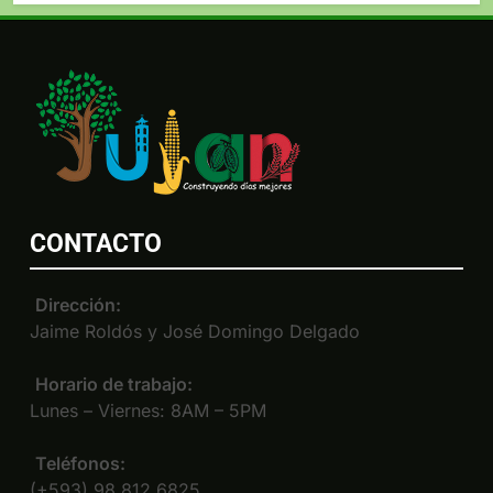
CONTACTO
Dirección:
Jaime Roldós y José Domingo Delgado
Horario de trabajo:
Lunes – Viernes: 8AM – 5PM
Teléfonos:
(+593) 98 812 6825