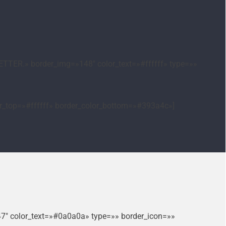
TTER.» border_img=»148″ color_text=»#ffffff» type=»»
or_top=»#ffffff» border_color_bottom=»#393a4c»]
47″ color_text=»#0a0a0a» type=»» border_icon=»»