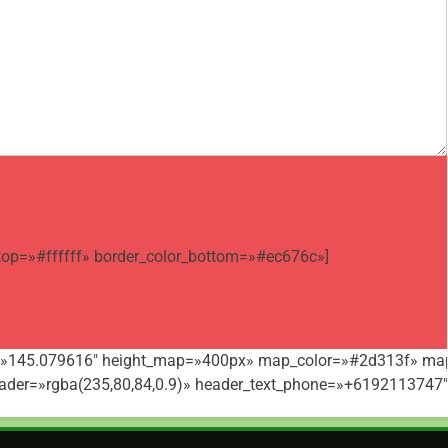
_top=»#ffffff» border_color_bottom=»#ec676c»]
e=»145.079616″ height_map=»400px» map_color=»#2d313f» ma
ader=»rgba(235,80,84,0.9)» header_text_phone=»+6192113747″