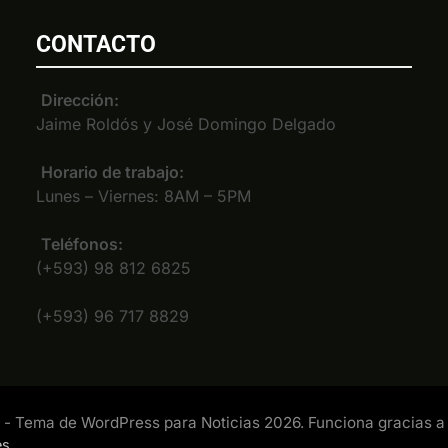
CONTACTO
Dirección:
Jaime Roldós y José Domingo Delgado
Horario de trabajo:
Lunes – Viernes: 8AM – 5PM
Teléfonos:
(+593) 98 812 6825
(+593) 96 717 8829
- Tema de WordPress para Noticias 2026. Funciona gracias a
.
es