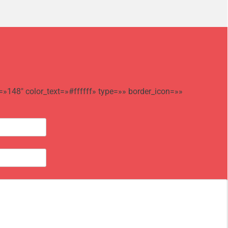
=»148″ color_text=»#ffffff» type=»» border_icon=»»