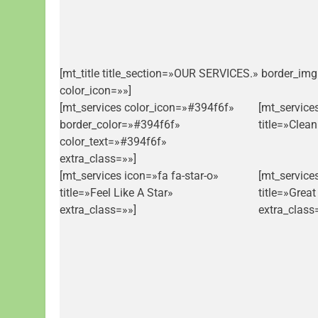
[mt_title title_section=»OUR SERVICES.» border_im
color_icon=»»]
[mt_services color_icon=»#394f6f»
[mt_service
border_color=»#394f6f»
title=»Clea
color_text=»#394f6f»
extra_class=»»]
[mt_services icon=»fa fa-star-o»
[mt_service
title=»Feel Like A Star»
title=»Grea
extra_class=»»]
extra_class