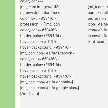
color_icon=»»]
[mt_team image=»143″
[mt_team i
name=»Johnatan Doe»
name=»Juli
color_text=»#394f6f»
profession=
profession=»»][mt_icon
icon=»fa fa
color_icon=»#394f6f»
icon=»fa fa
border_color=»#394f6f»
icon=»fa fa
hover_color=»#ffffff»
[/mt_team]
hover_background=»#394f6f»]
[mt_icon icon=»fa fa-facebook»
color_icon=»#394f6f»
border_color=»#394f6f»
hover_color=»#ffffff»
hover_background=»#394f6f»]
[mt_icon icon=»fa fa-dribbble»]
[mt_icon icon=»fa fa-google-plus»]
[/mt_team]