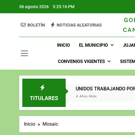
Saltar
06 agosto 2026
5:25:17 PM
al
contenido
GO
BOLETÍN
NOTICIAS ALEATORIAS
CA
GAD Juja
INICIO
EL MUNICIPIO
JUJA
CONVENIOS VIGENTES
SISTEM
2023
UNIDOS TRA
Atrás
3 Años Atrás
4 Años Atrás
TITULARES
Inicio
Mosaic