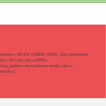
title_section=» WE ARE COMING SOON…»][mt_countdown
b=»10″ color_text=»#ffffff»
 class_section=»#countdown» border_top=»»
#ec676c»]