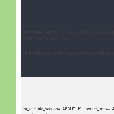
[mt_title title_section=»SUBSCRIBE TO OUR NEWSLE
border_icon=»» color_icon=»»]
[mt_border class_section=»#subscribe» border_col
[mt_title title_section=»ABOUT US.» border_img=»1