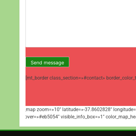
[mt_border class_section=»#contact» border_color
[mt_google_map zoom=»10″ latitude=»-37.8602828″ longitud
bg_zoom_hover=»#eb5054″ visible_info_box=»1″ color_map_he