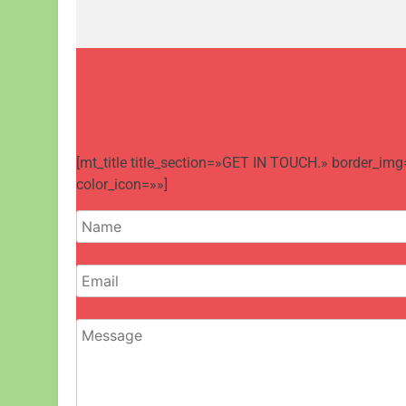
[mt_title title_section=»GET IN TOUCH.» border_img
color_icon=»»]