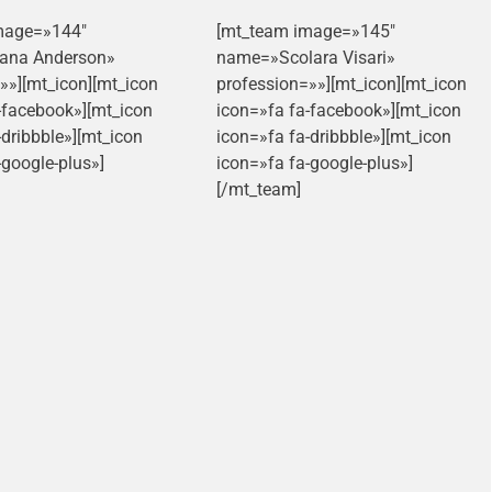
mage=»144″
[mt_team image=»145″
ana Anderson»
name=»Scolara Visari»
»»][mt_icon][mt_icon
profession=»»][mt_icon][mt_icon
-facebook»][mt_icon
icon=»fa fa-facebook»][mt_icon
-dribbble»][mt_icon
icon=»fa fa-dribbble»][mt_icon
-google-plus»]
icon=»fa fa-google-plus»]
[/mt_team]