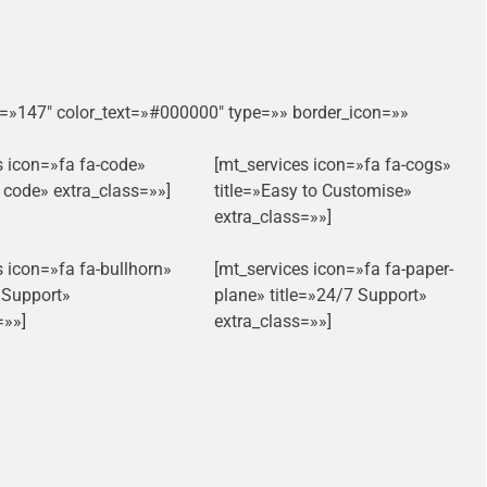
g=»147″ color_text=»#000000″ type=»» border_icon=»»
s icon=»fa fa-code»
[mt_services icon=»fa fa-cogs»
n code» extra_class=»»]
title=»Easy to Customise»
extra_class=»»]
s icon=»fa fa-bullhorn»
[mt_services icon=»fa fa-paper-
t Support»
plane» title=»24/7 Support»
=»»]
extra_class=»»]