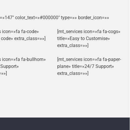
g=»147″ color_text=»#000000″ type=»» border_icon=»»
s icon=»fa fa-code»
[mt_services icon=»fa fa-cogs»
n code» extra_class=»»]
title=»Easy to Customise»
extra_class=»»]
s icon=»fa fa-bullhorn»
[mt_services icon=»fa fa-paper-
t Support»
plane» title=»24/7 Support»
=»»]
extra_class=»»]