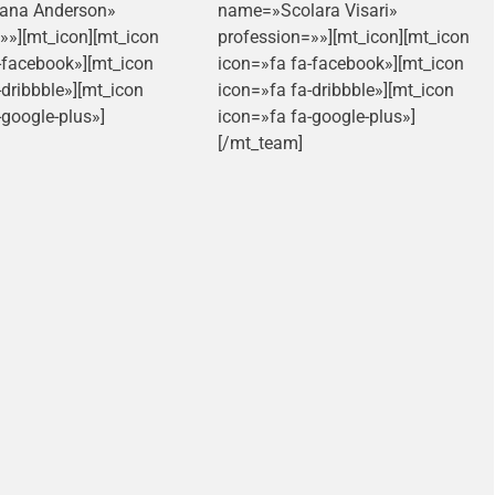
ana Anderson»
name=»Scolara Visari»
»»][mt_icon][mt_icon
profession=»»][mt_icon][mt_icon
-facebook»][mt_icon
icon=»fa fa-facebook»][mt_icon
-dribbble»][mt_icon
icon=»fa fa-dribbble»][mt_icon
-google-plus»]
icon=»fa fa-google-plus»]
[/mt_team]