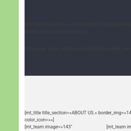
[mt_title title_section=»SUBSCRIBE TO OUR NEWSLE
border_icon=»» color_icon=»»]
[mt_border class_section=»#subscribe» border_col
[mt_title title_section=»ABOUT US.» border_img=»1
color_icon=»»]
[mt_team image=»143″
[mt_team i