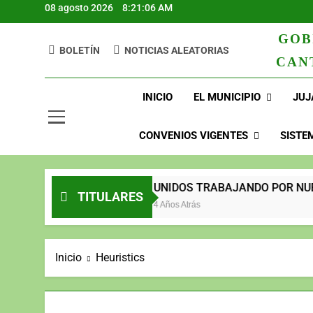
08 agosto 2026
8:21:07 AM
GOB
BOLETÍN
NOTICIAS ALEATORIAS
CAN
GAD Jujan
INICIO
EL MUNICIPIO
JUJ
CONVENIOS VIGENTES
SISTE
023
UNIDOS TRABAJANDO POR NUESTRO Q
TITULARES
Años Atrás
4 Años Atrás
Inicio
Heuristics