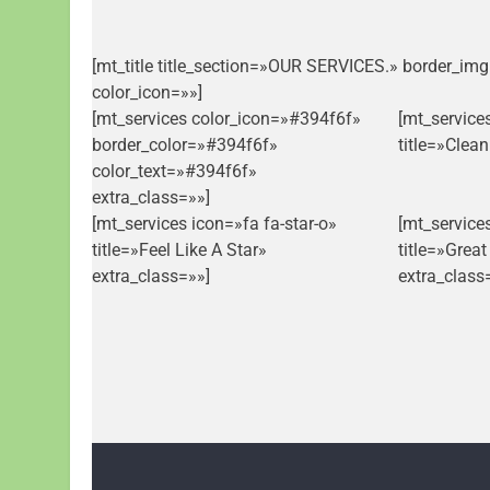
[mt_title title_section=»OUR SERVICES.» border_im
color_icon=»»]
[mt_services color_icon=»#394f6f»
[mt_service
border_color=»#394f6f»
title=»Clea
color_text=»#394f6f»
extra_class=»»]
[mt_services icon=»fa fa-star-o»
[mt_service
title=»Feel Like A Star»
title=»Grea
extra_class=»»]
extra_class