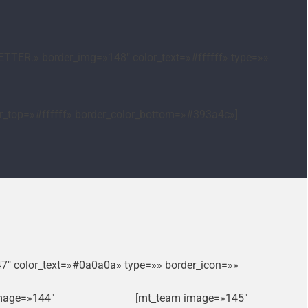
TTER.» border_img=»148″ color_text=»#ffffff» type=»»
or_top=»#ffffff» border_color_bottom=»#393a4c»]
47″ color_text=»#0a0a0a» type=»» border_icon=»»
mage=»144″
[mt_team image=»145″