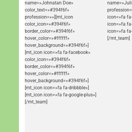
name=»Johnatan Doe»
name=»Juli
color_text=»#394f6f»
profession=
profession=»»][mt_icon
icon=»fa fa
color_icon=»#394f6f»
icon=»fa fa
border_color=»#394f6f»
icon=»fa fa
hover_color=»#ffffff»
[/mt_team]
hover_background=»#394f6f»]
[mt_icon icon=»fa fa-facebook»
color_icon=»#394f6f»
border_color=»#394f6f»
hover_color=»#ffffff»
hover_background=»#394f6f»]
[mt_icon icon=»fa fa-dribbble»]
[mt_icon icon=»fa fa-google-plus»]
[/mt_team]