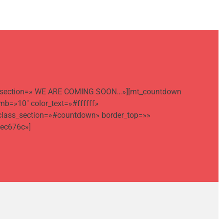
title_section=» WE ARE COMING SOON…»][mt_countdown
b=»10″ color_text=»#ffffff»
 class_section=»#countdown» border_top=»»
#ec676c»]