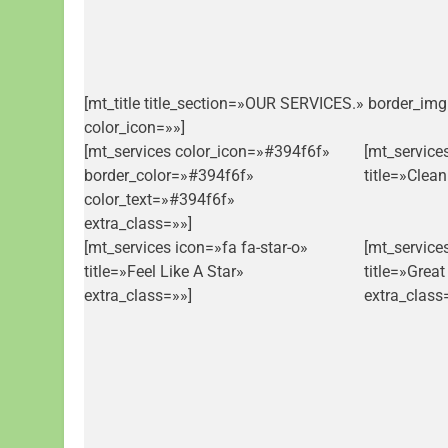
[mt_title title_section=»OUR SERVICES.» border_im
color_icon=»»]
[mt_services color_icon=»#394f6f»
[mt_service
border_color=»#394f6f»
title=»Clea
color_text=»#394f6f»
extra_class=»»]
[mt_services icon=»fa fa-star-o»
[mt_service
title=»Feel Like A Star»
title=»Grea
extra_class=»»]
extra_class