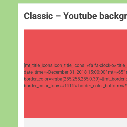
Classic – Youtube backg
[mt_title_icons icon_title_icons=»fa fa-clock-o» 
date_time=»December 31, 2018 15:00:00″ mt=»65″ m
border_color=»rgba(255,255,255,0.39)»][mt_border
border_color_top=»#ffffff» border_color_bottom=»