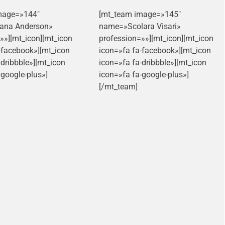
mage=»144″
[mt_team image=»145″
ana Anderson»
name=»Scolara Visari»
»»][mt_icon][mt_icon
profession=»»][mt_icon][mt_icon
-facebook»][mt_icon
icon=»fa fa-facebook»][mt_icon
-dribbble»][mt_icon
icon=»fa fa-dribbble»][mt_icon
-google-plus»]
icon=»fa fa-google-plus»]
[/mt_team]