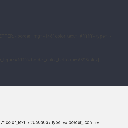
TTER.» border_img=»148″ color_text=»#ffffff» type=»»
or_top=»#ffffff» border_color_bottom=»#393a4c»]
47″ color_text=»#0a0a0a» type=»» border_icon=»»