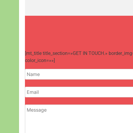
[mt_title title_section=»GET IN TOUCH.» border_img
color_icon=»»]