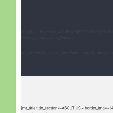
[mt_title title_section=»SUBSCRIBE TO OUR NEWSLE
border_icon=»» color_icon=»»]
[mt_border class_section=»#subscribe» border_col
[mt_title title_section=»ABOUT US.» border_img=»1