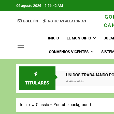
06 agosto 2026
5:56:43 AM
GO
BOLETÍN
NOTICIAS ALEATORIAS
CA
GAD Juja
INICIO
EL MUNICIPIO
JUJA
CONVENIOS VIGENTES
SISTEM
2023
UNIDOS TRABAJANDO P
3 Años Atrás
4 Años Atrás
TITULARES
Inicio
Classic – Youtube background