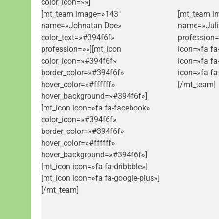
color_icon=»»]
[mt_team image=»143″
[mt_team i
name=»Johnatan Doe»
name=»Juli
color_text=»#394f6f»
profession=
profession=»»][mt_icon
icon=»fa fa
color_icon=»#394f6f»
icon=»fa fa
border_color=»#394f6f»
icon=»fa fa
hover_color=»#ffffff»
[/mt_team]
hover_background=»#394f6f»]
[mt_icon icon=»fa fa-facebook»
color_icon=»#394f6f»
border_color=»#394f6f»
hover_color=»#ffffff»
hover_background=»#394f6f»]
[mt_icon icon=»fa fa-dribbble»]
[mt_icon icon=»fa fa-google-plus»]
[/mt_team]