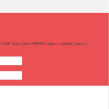
=»148″ color_text=»#ffffff» type=»» border_icon=»»