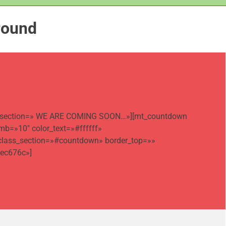
round
title_section=» WE ARE COMING SOON…»][mt_countdown
b=»10″ color_text=»#ffffff»
 class_section=»#countdown» border_top=»»
#ec676c»]