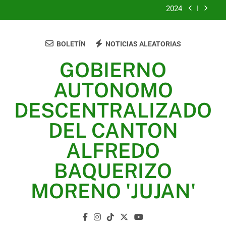
2024
2023
BOLETÍN
NOTICIAS ALEATORIAS
UNIDOS TRABAJANDO POR NUESTRO QUERIDO
JUJAN
GOBIERNO
2025
AUTONOMO
2024
DESCENTRALIZADO
2023
DEL CANTON
UNIDOS TRABAJANDO POR NUESTRO QUERIDO
ALFREDO
JUJAN
BAQUERIZO
MORENO 'JUJAN'
GAD Jujan