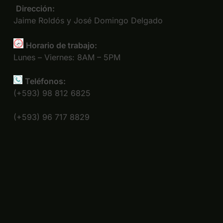
Dirección:
Jaime Roldós y José Domingo Delgado
Horario de trabajo:
Lunes – Viernes: 8AM – 5PM
Teléfonos:
(+593) 98 812 6825
(+593) 96 717 8829