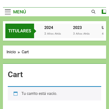
MENÚ
2025
2024
2023
TITULARES
2 Años Atrás
2 Años Atrás
3 Años Atrás
4 Años
Inicio
Cart
Cart
Tu carrito está vacío.