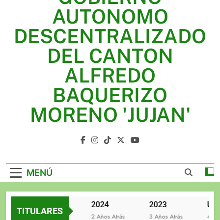
2025
AUTONOMO
2024
DESCENTRALIZADO
2023
DEL CANTON
UNIDOS TRABAJANDO POR NUESTRO QUERIDO
ALFREDO
JUJAN
BAQUERIZO
MORENO 'JUJAN'
GAD Jujan
MENÚ
2025
2024
2023
TITULARES
2 Años Atrás
2 Años Atrás
3 Años Atrás
4 Año