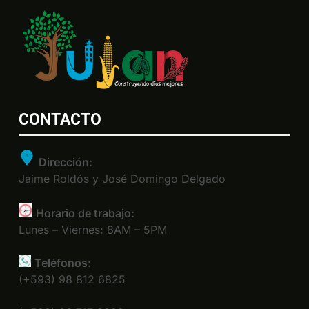
CONTACTO
Dirección:
Jaime Roldós y José Domingo Delgado
Horario de trabajo:
Lunes – Viernes: 8AM – 5PM
Teléfonos:
(+593) 98 812 6825