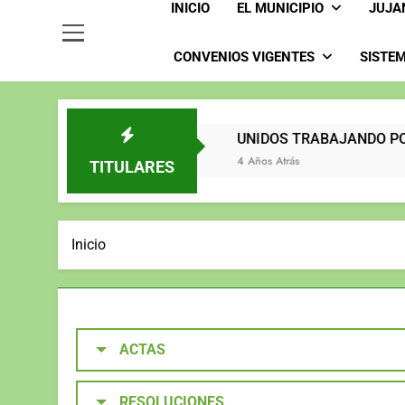
INICIO
EL MUNICIPIO
JUJA
CONVENIOS VIGENTES
SISTEM
2023
UNIDOS TRABAJA
rás
3 Años Atrás
4 Años Atrás
TITULARES
Inicio
ACTAS
RESOLUCIONES