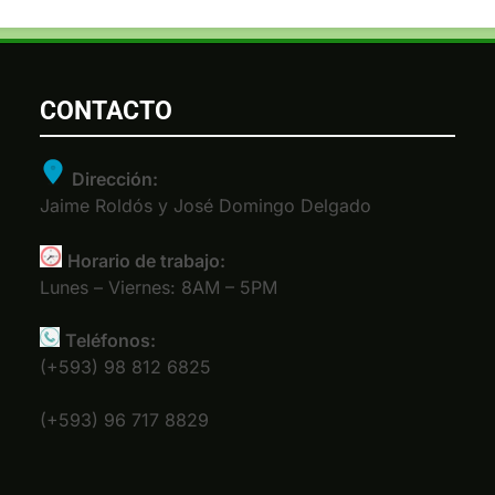
CONTACTO
Dirección:
Jaime Roldós y José Domingo Delgado
Horario de trabajo:
Lunes – Viernes: 8AM – 5PM
Teléfonos:
(+593) 98 812 6825
(+593) 96 717 8829