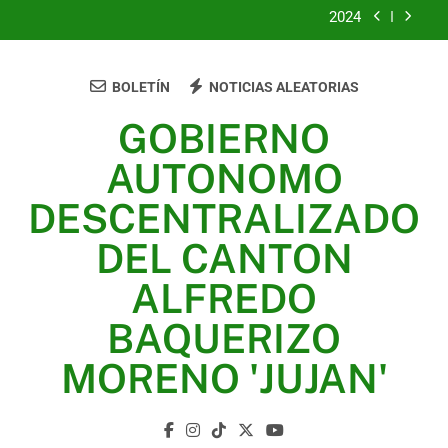
2024
2023
BOLETÍN
NOTICIAS ALEATORIAS
UNIDOS TRABAJANDO POR NUESTRO QUERIDO
JUJAN
GOBIERNO
2025
AUTONOMO
2024
DESCENTRALIZADO
2023
DEL CANTON
UNIDOS TRABAJANDO POR NUESTRO QUERIDO
ALFREDO
JUJAN
BAQUERIZO
MORENO 'JUJAN'
GAD Jujan