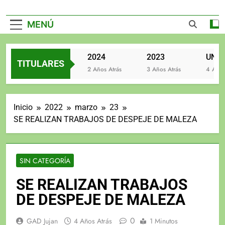
MENÚ
2025
2024
2023
TITULARES
2 Años Atrás
2 Años Atrás
3 Años Atrás
4 Años A
Inicio
2022
marzo
23
SE REALIZAN TRABAJOS DE DESPEJE DE MALEZA
SIN CATEGORÍA
SE REALIZAN TRABAJOS
DE DESPEJE DE MALEZA
0
GAD Jujan
4 Años Atrás
1 Minutos