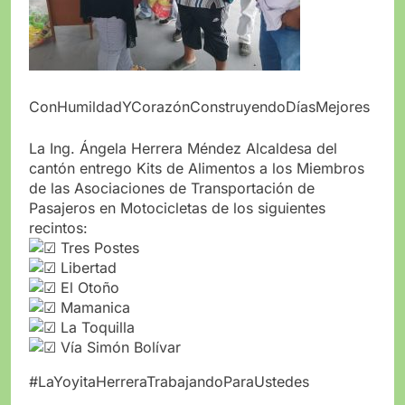
ConHumildadYCorazónConstruyendoDíasMejores
La Ing. Ángela Herrera Méndez Alcaldesa del
cantón entrego Kits de Alimentos a los Miembros
de las Asociaciones de Transportación de
Pasajeros en Motocicletas de los siguientes
recintos:
Tres Postes
Libertad
El Otoño
Mamanica
La Toquilla
Vía Simón Bolívar
#LaYoyitaHerreraTrabajandoParaUstedes