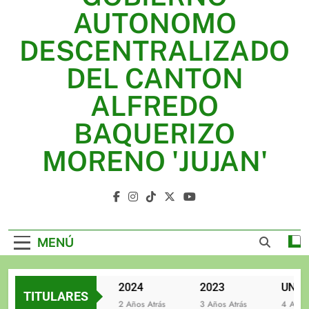
2025
AUTONOMO
2024
DESCENTRALIZADO
2023
DEL CANTON
UNIDOS TRABAJANDO POR NUESTRO QUERIDO
ALFREDO
JUJAN
BAQUERIZO
MORENO 'JUJAN'
GAD Jujan
MENÚ
2025
2024
2023
TITULARES
2 Años Atrás
2 Años Atrás
3 Años Atrás
4 Años At