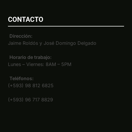
CONTACTO
Dirección:
Jaime Roldós y José Domingo Delgado
Horario de trabajo:
Lunes – Viernes: 8AM – 5PM
Teléfonos:
(+593) 98 812 6825
(+593) 96 717 8829