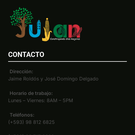
CONTACTO
Dirección:
Jaime Roldós y José Domingo Delgado
Horario de trabajo:
Lunes – Viernes: 8AM – 5PM
Teléfonos:
(+593) 98 812 6825