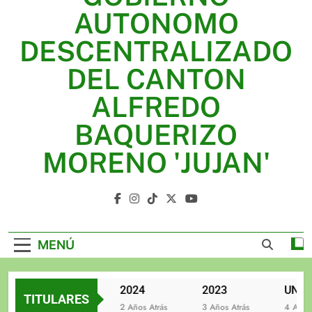
2025
AUTONOMO
2024
DESCENTRALIZADO
2023
DEL CANTON
UNIDOS TRABAJANDO POR NUESTRO QUERIDO
ALFREDO
JUJAN
BAQUERIZO
MORENO 'JUJAN'
GAD Jujan
MENÚ
2025
2024
2023
TITULARES
2 Años Atrás
2 Años Atrás
3 Años Atrás
4 Años At