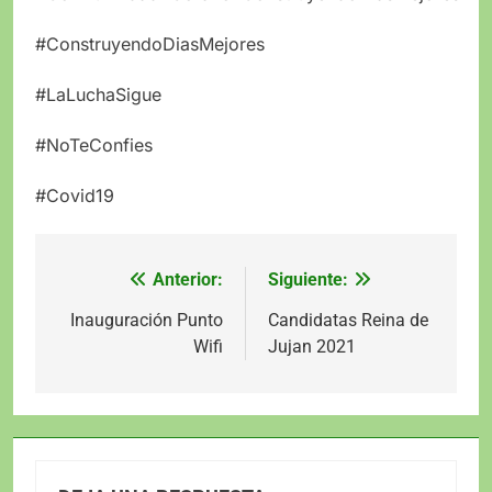
#ConstruyendoDiasMejores
#LaLuchaSigue
#NoTeConfies
#Covid19
Anterior:
Siguiente:
Navegación
de
Inauguración Punto
Candidatas Reina de
Wifi
Jujan 2021
entradas