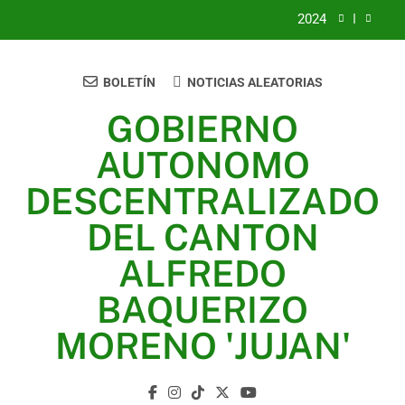
2024
2023
BOLETÍN
NOTICIAS ALEATORIAS
UNIDOS TRABAJANDO POR NUESTRO QUERIDO
JUJAN
GOBIERNO
2025
AUTONOMO
2024
DESCENTRALIZADO
2023
DEL CANTON
UNIDOS TRABAJANDO POR NUESTRO QUERIDO
ALFREDO
JUJAN
BAQUERIZO
MORENO 'JUJAN'
GAD Jujan