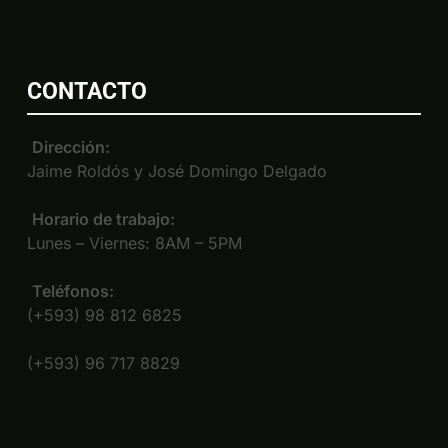
CONTACTO
Dirección:
Jaime Roldós y José Domingo Delgado
Horario de trabajo:
Lunes – Viernes: 8AM – 5PM
Teléfonos:
(+593) 98 812 6825
(+593) 96 717 8829