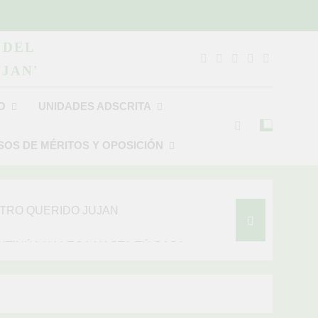
 DEL
JAN'
O
UNIDADES ADSCRITA
OS DE MÉRITOS Y OPOSICIÓN
ABAJANDO POR NUESTRO QUERIDO JUJAN
TINÚA Y LLEGA HASTA TÚ CASA