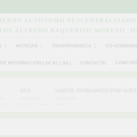
IERNO AUTONOMO DESCENTRALIZADO
TON ALFREDO BAQUERIZO MORENO 'JU
N
NOTICIAS
TRANSPARENCIA
CO-GOBIERN
CONCURS
 DE INFORMACIÓN LOCAL ( SIL)
CONTACTO
2023
UNIDOS TR
rás
3 Años Atrás
4 Años Atrás
 EN EL CORAZÓN DEL PUEBLO
LA VACUNACIÓN CON
4 Años Atrás