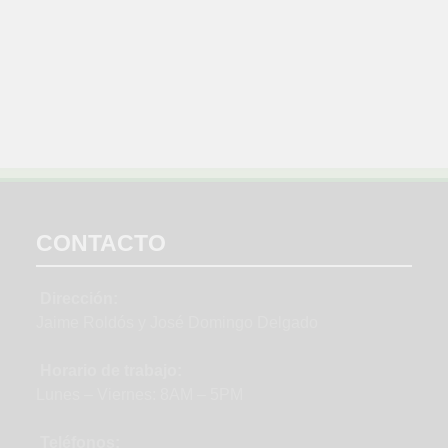
CONTACTO
Dirección:
Jaime Roldós y José Domingo Delgado
Horario de trabajo:
Lunes – Viernes: 8AM – 5PM
Teléfonos: