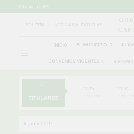
Saltar
06 agosto 2026
al
contenido
GOB
BOLETÍN
NOTICIAS ALEATORIAS
CAN
GAD Jujan
EL MUNICIPIO
JUJA
INICIO
CONVENIOS VIGENTES
SISTEMA
2025
2024
2 Años Atrás
2 Años At
TITULARES
YOYO VIVE
4 Años Atrás
Inicio
2019